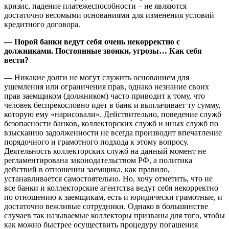
кризис, падение платежеспособности – не являются
достаточно весомыми основаниями для изменения условий
кредитного договора.
— Порой банки ведут себя очень некорректно с
должниками. Постоянные звонки, угрозы… Как себя
вести?
— Никакие долги не могут служить основанием для
ущемления или ограничения прав, однако незнание своих
прав заемщиком (должником) часто приводит к тому, что
человек беспрекословно идет в банк и выплачивает ту сумму,
которую ему «нарисовали». Действительно, поведение служб
безопасности банков, коллекторских служб и иных служб по
взысканию задолженности не всегда производит впечатление
порядочного и грамотного подхода к этому вопросу.
Деятельность коллекторских служб на данный момент не
регламентирована законодательством РФ, а политика
действий в отношении заемщика, как правило,
устанавливается самостоятельно. Но, хочу отметить, что не
все банки и коллекторские агентства ведут себя некорректно
по отношению к заемщикам, есть и юридически грамотные, и
достаточно вежливые сотрудники. Однако в большинстве
случаев так называемые коллекторы призваны для того, чтобы
как можно быстрее осуществить процедуру погашения