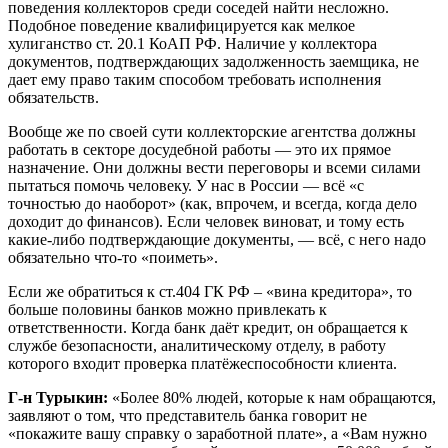
поведения коллекторов среди соседей найти несложно.
Подобное поведение квалифицируется как мелкое
хулиганство ст. 20.1 КоАП РФ. Наличие у коллектора
документов, подтверждающих задолженность заемщика, не
дает ему право таким способом требовать исполнения
обязательств.
Вообще же по своей сути коллекторские агентства должны
работать в секторе досудебной работы — это их прямое
назначение. Они должны вести переговоры и всеми силами
пытаться помочь человеку. У нас в России — всё «с
точностью до наоборот» (как, впрочем, и всегда, когда дело
доходит до финансов). Если человек виноват, и тому есть
какие-либо подтверждающие документы, — всё, с него надо
обязательно что-то «поиметь».
Если же обратиться к ст.404 ГК РФ – «вина кредитора», то
больше половины банков можно привлекать к
ответственности. Когда банк даёт кредит, он обращается к
службе безопасности, аналитическому отделу, в работу
которого входит проверка платёжеспособности клиента.
Г-н Турыкин:
«Более 80% людей, которые к нам обращаются,
заявляют о том, что представитель банка говорит не
«покажите вашу справку о заработной плате», а «Вам нужно