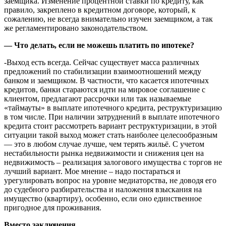
заемщика. Изменение процентной ставки по кредиту, как
правило, закреплено в кредитном договоре, который, к
сожалению, не всегда внимательно изучен заемщиком, а так
же регламентировано законодательством.
— Что делать, если не можешь платить по ипотеке?
-Выход есть всегда. Сейчас существует масса различных
предложений по стабилизации взаимоотношений между
банком и заемщиком. В частности, что касается ипотечных
кредитов, банки стараются идти на мировое соглашение с
клиентом, предлагают рассрочки или так называемые
«таймауты» в выплате ипотечного кредита, реструктуризацию
в том числе. При наличии затруднений в выплате ипотечного
кредита стоит рассмотреть вариант реструктуризации, в этой
ситуации такой выход может стать наиболее целесообразным
— это в любом случае лучше, чем терять жильё. С учетом
нестабильности рынка недвижимости и снижения цен на
недвижимость – реализация залогового имущества с торгов не
лучший вариант. Мое мнение – надо постараться и
урегулировать вопрос на уровне медиаторства, не доводя его
до судебного разбирательства и наложения взыскания на
имущество (квартиру), особенно, если оно единственное
пригодное для проживания.
Вместо заключения.