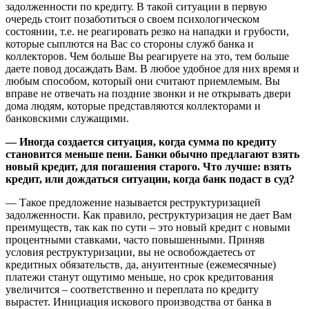
задолженности по кредиту. В такой ситуации в первую
очередь стоит позаботиться о своем психологическом
состоянии, т.е. не реагировать резко на нападки и грубости,
которые сыплются на Вас со стороны служб банка и
коллекторов. Чем больше Вы реагируете на это, тем больше
даете повод досаждать Вам. В любое удобное для них время и
любым способом, который они считают приемлемым. Вы
вправе не отвечать на поздние звонки и не открывать двери
дома людям, которые представляются коллекторами и
банковскими служащими.
— Иногда создается ситуация, когда сумма по кредиту
становится меньше пени. Банки обычно предлагают взять
новый кредит, для погашения старого. Что лучше: взять
кредит, или дождаться ситуации, когда банк подаст в суд?
— Такое предложение называется реструктуризацией
задолженности. Как правило, реструктуризация не дает Вам
преимуществ, так как по сути – это новый кредит с новыми
процентными ставками, часто повышенными. Приняв
условия реструктуризации, вы не освобождаетесь от
кредитных обязательств, да, ануитентные (ежемесячные)
платежи станут ощутимо меньше, но срок кредитования
увеличится – соответственно и переплата по кредиту
вырастет. Инициация искового производства от банка в