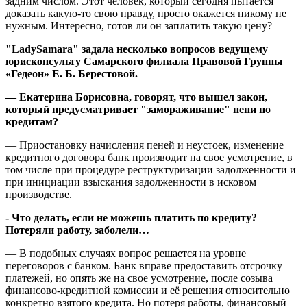
задним числом. Этот человек, который сегодня пытается
доказать какую-то свою правду, просто окажется никому не
нужным. Интересно, готов ли он заплатить такую цену?
"LadySamara" задала несколько вопросов ведущему
юрисконсульту Самарского филиала Правовой Группы
«Гедеон» Е. Б. Берестовой.
— Екатерина Борисовна, говорят, что вышел закон,
который предусматривает "замораживание" пени по
кредитам?
— Приостановку начисления пеней и неустоек, изменение
кредитного договора банк производит на свое усмотрение, в
том числе при процедуре реструктуризации задолженности и
при инициации взыскания задолженности в исковом
производстве.
- Что делать, если не можешь платить по кредиту?
Потеряли работу, заболели…
— В подобных случаях вопрос решается на уровне
переговоров с банком. Банк вправе предоставить отсрочку
платежей, но опять же на свое усмотрение, после созыва
финансово-кредитной комиссии и её решения относительно
конкретно взятого кредита. Но потеря работы, финансовый