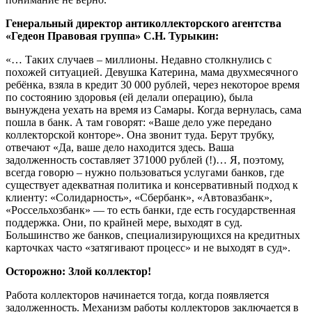
Генеральный директор антиколлекторского агентства
«Гедеон Правовая группа» С.Н. Турыкин:
«… Таких случаев – миллионы. Недавно столкнулись с
похожей ситуацией. Девушка Катерина, мама двухмесячного
ребёнка, взяла в кредит 30 000 рублей, через некоторое время
по состоянию здоровья (ей делали операцию), была
вынуждена уехать на время из Самары. Когда вернулась, сама
пошла в банк. А там говорят: «Ваше дело уже передано
коллекторской конторе». Она звонит туда. Берут трубку,
отвечают «Да, ваше дело находится здесь. Ваша
задолженность составляет 371000 рублей (!)… Я, поэтому,
всегда говорю – нужно пользоваться услугами банков, где
существует адекватная политика и консервативный подход к
клиенту: «Солидарность», «Сбербанк», «Автовазбанк»,
«Россельхозбанк» — то есть банки, где есть государственная
поддержка. Они, по крайней мере, выходят в суд.
Большинство же банков, специализирующихся на кредитных
карточках часто «затягивают процесс» и не выходят в суд».
Осторожно: Злой коллектор!
Работа коллекторов начинается тогда, когда появляется
задолженность. Механизм работы коллекторов заключается в