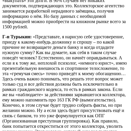
«выкупать» эти долги. В 90% случаев нет никаких
документов, подтверждающих это. Коллекторское агентство
занимается разработкой нерадивого заёмщика, получив
информацию о нём. Но базу данных с необходимой
информацией можно приобрести на книжном рынке всего за
1500 рублей.
Г-н Турыкин:
«Представьте, я нарисую себе удостоверение,
приеду к какому-нибудь должнику и спрошу – по какой
причине не возвращаете деньги банку и когда отдадите
нужную сумму? Как вы думаете, как себя в таком случае
поведёт человек? Естественно, он начнёт оправдываться. А
если я к тому же, неплохой психолог, «немного юрист», имею
презентабельную внешность и спортивное телосложение, то
эта «гремучая смесь» точно приведёт к моему обогащению…
Здесь очень важно понимать, что решать этот вопрос может
только суд и все действия должны быть исключительно в
рамках гражданского кодекса, то есть в рамках закона. Если
же вы «наблюдаете» за действиями зарвавшегося коллектора,
ему можно напомнить про 163 ГК РФ (вымогательство).
Конечно, в этом случае будет трудно собрать факты, но при
желании можно. Ну а если здесь будет присутствовать ещё и
связь с банком, то это уже формулируется как ОПГ
(Организованная преступная группировка). Как правило,
банк попытается откреститься от этого коллектора, уволить