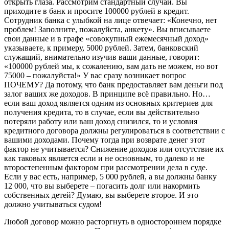
открыть глаза. Рассмотрим стандартный случай. Вы
приходите в банк и просите 100000 рублей в кредит.
Сотрудник банка с улыбкой на лице отвечает: «Конечно, нет
проблем! Заполните, пожалуйста, анкету». Вы вписываете
свои данные и в графе «совокупный ежемесячный доход»
указываете, к примеру, 5000 рублей. Затем, банковский
служащий, внимательно изучив ваши данные, говорит:
«100000 рублей мы, к сожалению, вам дать не можем, но вот
75000 – пожалуйста!» У вас сразу возникает вопрос
ПОЧЕМУ? Да потому, что банк предоставляет вам деньги под
залог ваших же доходов. В принципе всё правильно. Но…
если ваш доход является одним из основных критериев для
получения кредита, то в случае, если вы действительно
потеряли работу или ваш доход снизился, то и условия
кредитного договора должны регулироваться в соответствии с
вашими доходами. Почему тогда при возврате денег этот
фактор не учитывается? Снижение доходов или отсутствие их
как таковых является если и не основным, то далеко и не
второстепенным фактором при рассмотрении дела в суде.
Если у вас есть, например, 5 000 рублей, а вы должны банку
12 000, что вы выберете – погасить долг или накормить
собственных детей? Думаю, вы выберете второе. И это
должно учитываться судом!
Любой договор можно расторгнуть в одностороннем порядке