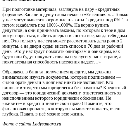
При подготовке материала, заглянула на пару «кредитных
форумов». Запали в душу слова некоего «Евгения»: «…Только
у нас могут вывесить огромные плакаты "кредиты под 0% ", а
потом закабалять под 100%-1000%. На корню купить
депутатов, а они принимать законы, по которым к тебе в дом
могут ворваться, выбить дверь и вынести все, когда тебя дома
нет. Это только у нас суд может рассматривать дела ровно 2
минуты, а на двери судьи висеть список в 76 дел за рабочий
день. Это у нас будут помогать олигархам и банкирам, как
будто они будут покупать товары и услуги у нас в стране, а
покупательная способность населения падает…»
Обращаясь в банк за получением кредита, мы должны
внимательно изучать документы, которые подписываем —
силой брать деньги в долг нас никто не заставляет. Кто
виноват в том, что мы юридически безграмотны? Кредитный
договор — это юридический документ, ответственность за
неисполнением которого юридически обоснована. Не
«живите» в кредит и знайте свои права! Помните, что
финансовая пропасть, в которую вы можете попасть, очень
глубока. Падать в неё можно всю жизнь.
Фото с сайта Ladysamara.ru