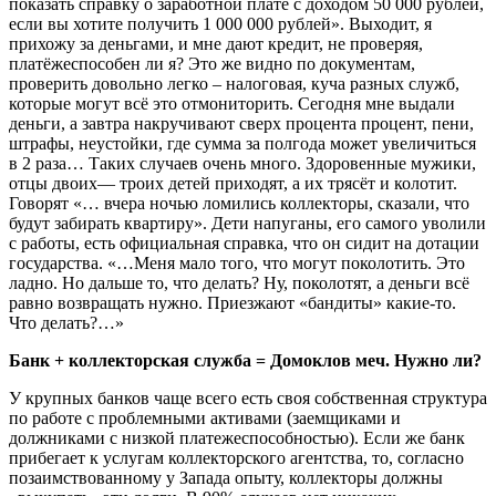
показать справку о заработной плате с доходом 50 000 рублей,
если вы хотите получить 1 000 000 рублей». Выходит, я
прихожу за деньгами, и мне дают кредит, не проверяя,
платёжеспособен ли я? Это же видно по документам,
проверить довольно легко – налоговая, куча разных служб,
которые могут всё это отмониторить. Сегодня мне выдали
деньги, а завтра накручивают сверх процента процент, пени,
штрафы, неустойки, где сумма за полгода может увеличиться
в 2 раза… Таких случаев очень много. Здоровенные мужики,
отцы двоих— троих детей приходят, а их трясёт и колотит.
Говорят «… вчера ночью ломились коллекторы, сказали, что
будут забирать квартиру». Дети напуганы, его самого уволили
с работы, есть официальная справка, что он сидит на дотации
государства. «…Меня мало того, что могут поколотить. Это
ладно. Но дальше то, что делать? Ну, поколотят, а деньги всё
равно возвращать нужно. Приезжают «бандиты» какие-то.
Что делать?…»
Банк + коллекторская служба = Домоклов меч. Нужно ли?
У крупных банков чаще всего есть своя собственная структура
по работе с проблемными активами (заемщиками и
должниками с низкой платежеспособностью). Если же банк
прибегает к услугам коллекторского агентства, то, согласно
позаимствованному у Запада опыту, коллекторы должны