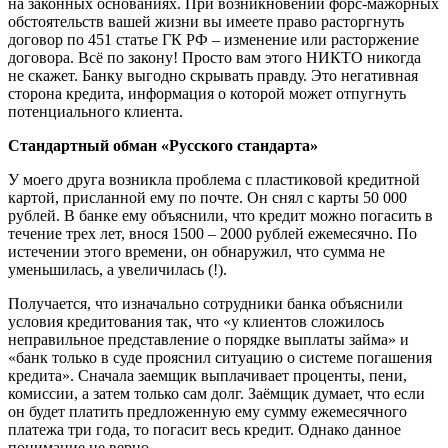
на законных основаниях. При возникновении форс-мажорных
обстоятельств вашей жизни вы имеете право расторгнуть
договор по 451 статье ГК РФ – изменение или расторжение
договора. Всё по закону! Просто вам этого НИКТО никогда
не скажет. Банку выгодно скрывать правду. Это негативная
сторона кредита, информация о которой может отпугнуть
потенциального клиента.
Стандартный обман «Русского стандарта»
У моего друга возникла проблема с пластиковой кредитной
картой, присланной ему по почте. Он снял с карты 50 000
рублей. В банке ему объяснили, что кредит можно погасить в
течение трех лет, внося 1500 – 2000 рублей ежемесячно. По
истечении этого времени, он обнаружил, что сумма не
уменьшилась, а увеличилась (!).
Получается, что изначально сотрудники банка объяснили
условия кредитования так, что «у клиентов сложилось
неправильное представление о порядке выплаты займа» и
«банк только в суде прояснил ситуацию о системе погашения
кредита». Сначала заемщик выплачивает проценты, пени,
комиссии, а затем только сам долг. Заёмщик думает, что если
он будет платить предложенную ему сумму ежемесячного
платежа три года, то погасит весь кредит. Однако данное
понимание не верно.